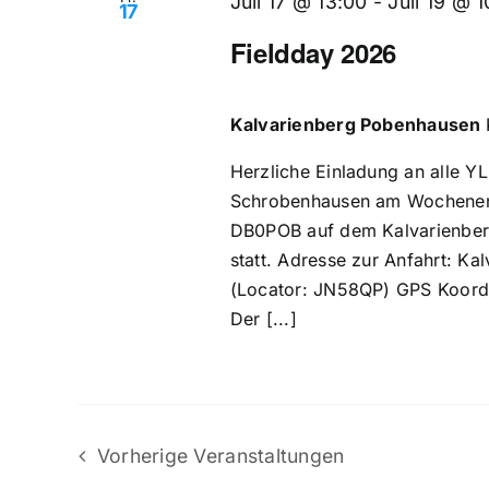
Juli 17 @ 13:00
-
Juli 19 @ 
17
Fieldday 2026
Kalvarienberg Pobenhausen
Herzliche Einladung an alle 
Schrobenhausen am Wochenende
DB0POB auf dem Kalvarienberg
statt. Adresse zur Anfahrt: K
(Locator: JN58QP) GPS Koordi
Der [...]
Vorherige
Veranstaltungen