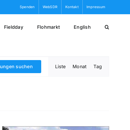
Spenden
WebSDR
Kontakt
Impressum
Fieldday
Flohmarkt
English
Veranstaltung
Ansichten-
tungen suchen
Liste
Monat
Tag
Navigation