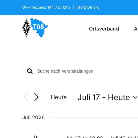
Skip
OV-Frequenz 144.725 Mhz
|
info@t08.org
to
content
Ortsverband
A
Veranstaltungen
Veranstaltungen
Geben
Such-
Sie
und
Das
Juli 17
 - 
Heute
Heute
Ansichtennavigation
Schlüsselwort.
Datum
Suche
wählen.
nach
Juli 2026
Veranstaltungen
Schlüsselwort.
Fr.