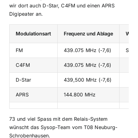
wir dort auch D-Star, C4FM und einen APRS
Digipeater an.
Modulationsart
Frequenz und Ablage
Weite
FM
439.075 MHz (-7,6)
Subt
C4FM
439.075 MHz (-7,6)
D-Star
439,500 MHz (-7,6)
APRS
144.800 MHz
73 und viel Spass mit dem Relais-System
wünscht das Sysop-Team vom T08 Neuburg-
Schrobenhausen.