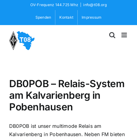
Skip
OV-Frequenz 144.725 Mhz
|
info@t08.org
to
Spenden
Kontakt
Impressum
content
DB0POB – Relais-System
am Kalvarienberg in
Pobenhausen
DB0POB ist unser multimode Relais am
Kalvarienberg in Pobenhausen. Neben FM bieten