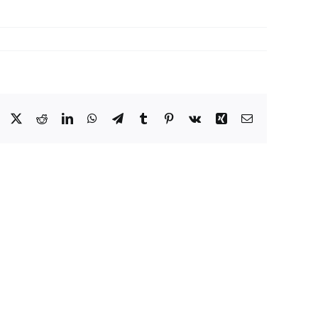
Facebook
X
Reddit
LinkedIn
WhatsApp
Telegram
Tumblr
Pinterest
Vk
Xing
E-
Mail