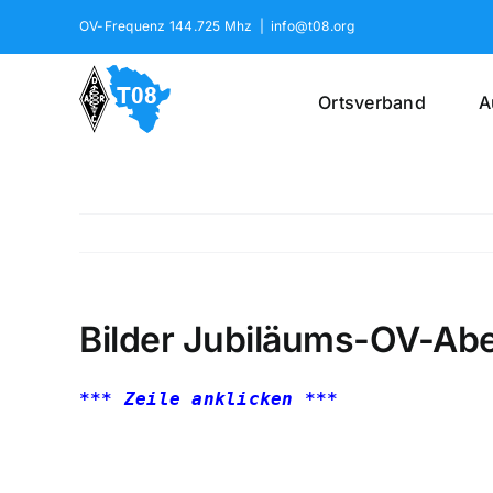
Skip
OV-Frequenz 144.725 Mhz
|
info@t08.org
to
content
Ortsverband
A
Bilder Jubiläums-OV-Abe
*** Zeile anklicken ***