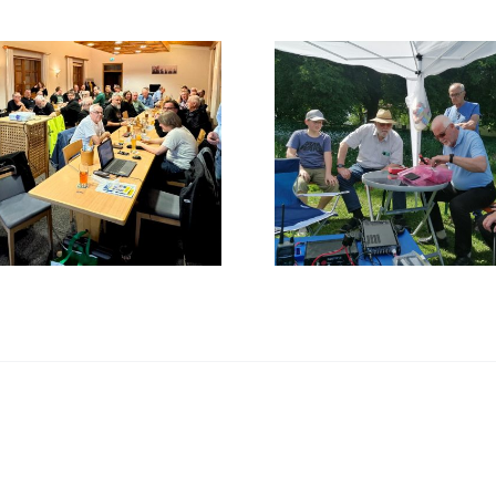
Sommerfest der Funker auf
Fieldday
dem Kalvarienberg