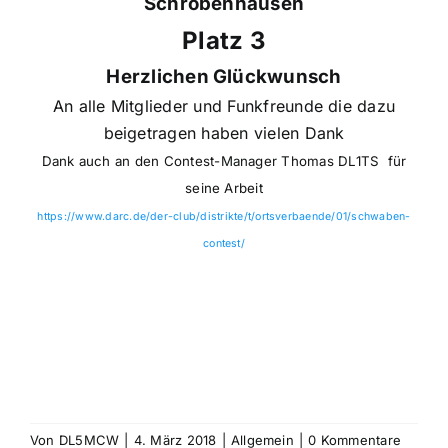
Schrobenhausen
Platz 3
Herzlichen Glückwunsch
An alle Mitglieder und Funkfreunde die dazu
beigetragen haben vielen Dank
Dank auch an den Contest-Manager Thomas DL1TS für
seine Arbeit
https://www.darc.de/der-club/distrikte/t/ortsverbaende/01/schwaben-
contest/
Von
DL5MCW
|
4. März 2018
|
Allgemein
|
0 Kommentare