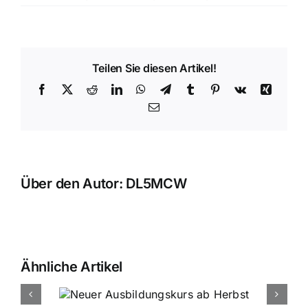
Teilen Sie diesen Artikel!
Facebook
X
Reddit
LinkedIn
WhatsApp
Telegram
Tumblr
Pinterest
Vk
Xing
E-
Mail
Über den Autor:
DL5MCW
Ähnliche Artikel
urs ab
August OV Abend am 07.08.2026 in