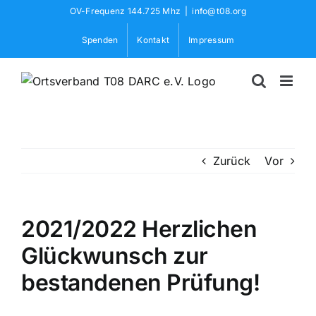
Skip
OV-Frequenz 144.725 Mhz
|
info@t08.org
to
Spenden
Kontakt
Impressum
content
Zurück
Vor
2021/2022 Herzlichen
Glückwunsch zur
bestandenen Prüfung!