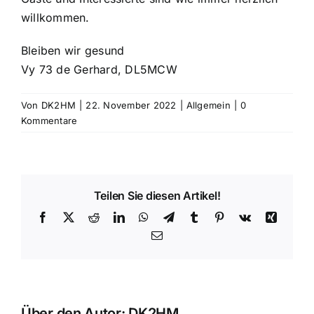
willkommen.
Bleiben wir gesund
Vy 73 de Gerhard, DL5MCW
Von
DK2HM
|
22. November 2022
|
Allgemein
|
0
Kommentare
Teilen Sie diesen Artikel!
Facebook
X
Reddit
LinkedIn
WhatsApp
Telegram
Tumblr
Pinterest
Vk
Xing
E-
Mail
Über den Autor:
DK2HM