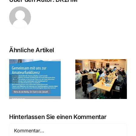
Ähnliche Artikel
August OV
Sommerfest der
Abend am
rs
Funker auf dem
07.08.2026 in
Kalvarienberg
Weichering
Hinterlassen Sie einen Kommentar
Kommentar