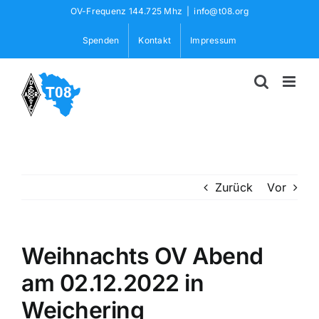
Skip
OV-Frequenz 144.725 Mhz
|
info@t08.org
to
Spenden
Kontakt
Impressum
content
Zurück
Vor
Weihnachts OV Abend
am 02.12.2022 in
Weichering