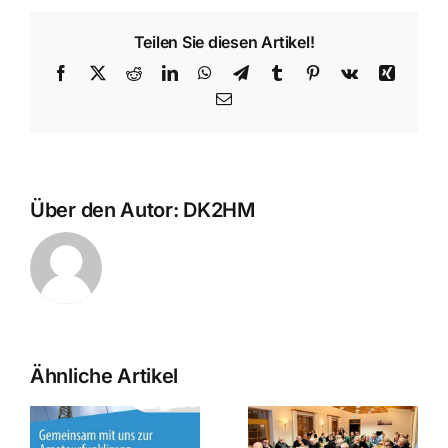
Teilen Sie diesen Artikel!
Facebook
X
Reddit
LinkedIn
WhatsApp
Telegram
Tumblr
Pinterest
Vk
Xing
E-
Mail
Über den Autor:
DK2HM
Ähnliche Artikel