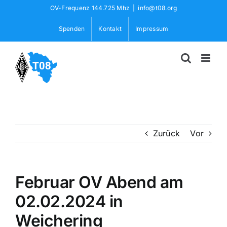
Skip
OV-Frequenz 144.725 Mhz
|
info@t08.org
to
Spenden
Kontakt
Impressum
content
Zurück
Vor
Februar OV Abend am
02.02.2024 in
Weichering