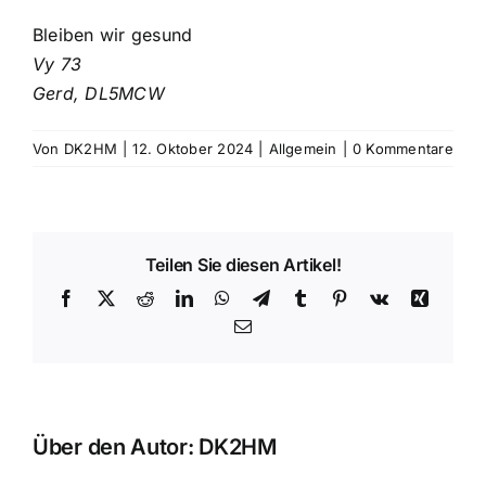
Bleiben wir gesund
Vy 73
Gerd, DL5MCW
Von
DK2HM
|
12. Oktober 2024
|
Allgemein
|
0 Kommentare
Teilen Sie diesen Artikel!
Facebook
X
Reddit
LinkedIn
WhatsApp
Telegram
Tumblr
Pinterest
Vk
Xing
E-
Mail
Über den Autor:
DK2HM