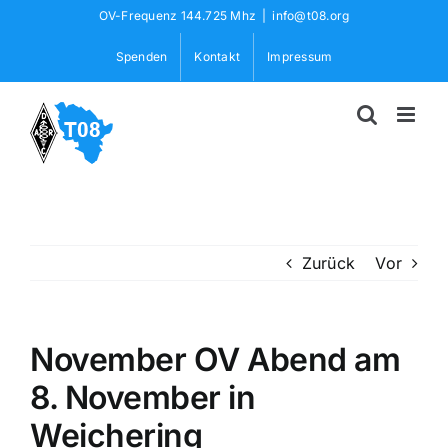
Skip
OV-Frequenz 144.725 Mhz
|
info@t08.org
to
Spenden
Kontakt
Impressum
content
Zurück
Vor
November OV Abend am
8. November in
Weichering