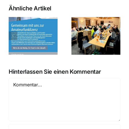
Ähnliche Artikel
August OV
Sommerfest der
Abend am
rs
Funker auf dem
07.08.2026 in
Kalvarienberg
Weichering
Hinterlassen Sie einen Kommentar
Kommentar