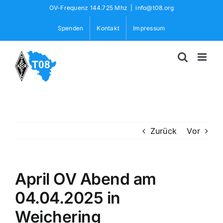
Skip
OV-Frequenz 144.725 Mhz
|
info@t08.org
to
Spenden
Kontakt
Impressum
content
Zurück
Vor
April OV Abend am
04.04.2025 in
Weichering