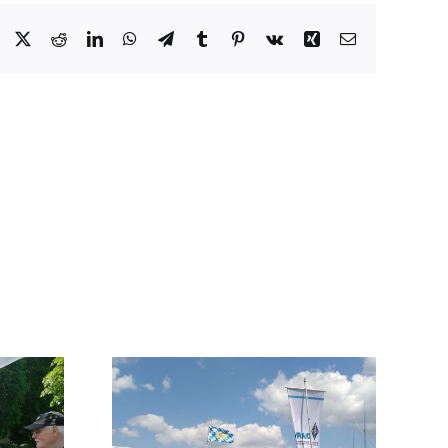
Facebook
X
Reddit
LinkedIn
WhatsApp
Telegram
Tumblr
Pinterest
Vk
Xing
E-
Mail