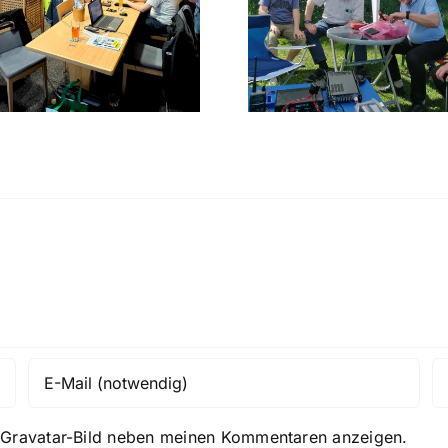
Sommerfest der Funker auf
Fieldday
dem Kalvarienberg
n
Gravatar
-Bild neben meinen Kommentaren anzeigen.