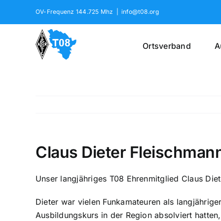
Skip
OV-Frequenz 144.725 Mhz
|
info@t08.org
to
content
Ortsverband
A
Claus Dieter Fleischman
Unser langjähriges T08 Ehrenmitglied Claus Di
Dieter war vielen Funkamateuren als langjährig
Ausbildungskurs in der Region absolviert hatten