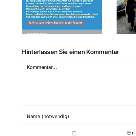
rs ab
August OV Abend am
07.08.2026 in Weichering
Hinterlassen Sie einen Kommentar
Kommentar
Ei