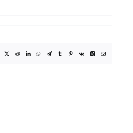
Facebook
X
Reddit
LinkedIn
WhatsApp
Telegram
Tumblr
Pinterest
Vk
Xing
E-
Mail