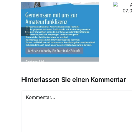
August OV Abend am
07.08.2026 in Weichering
rs ab
Hinterlassen Sie einen Kommentar
Kommentar