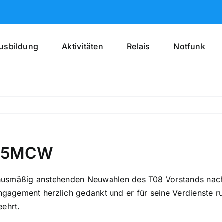
usbildung
Aktivitäten
Relais
Notfunk
DL5MCW
mäßig anstehenden Neuwahlen des T08 Vorstands nach 1
 Engagement herzlich gedankt und er für seine Verdienste
ehrt.