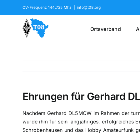
Skip
OV-Frequenz 144.725 Mhz
|
info@t08.org
to
content
Ortsverband
A
Ehrungen für Gerhard 
Nachdem Gerhard DL5MCW im Rahmen der turnus
wurde ihm für sein langjähriges, erfolgreiches
Schrobenhausen und das Hobby Amateurfunk ge