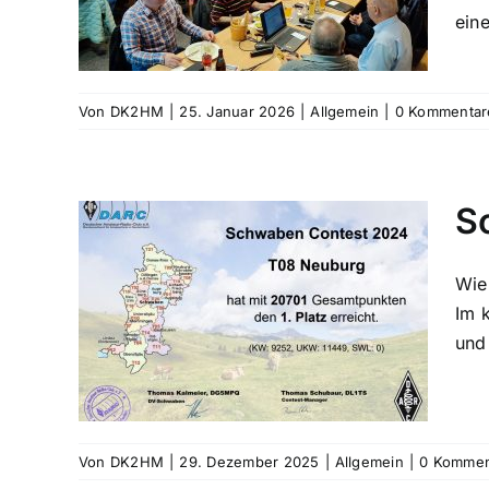
eine
Von
DK2HM
|
25. Januar 2026
|
Allgemein
|
0 Kommentar
S
Wie
Im 
6
und
Von
DK2HM
|
29. Dezember 2025
|
Allgemein
|
0 Kommen