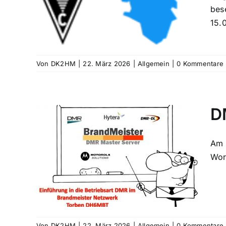
bes
15.
Von
DK2HM
|
22. März 2026
|
Allgemein
|
0 Kommentare
D
Am 
en
Wor
Von
DK2HM
|
22. März 2026
|
Allgemein
|
0 Kommentare