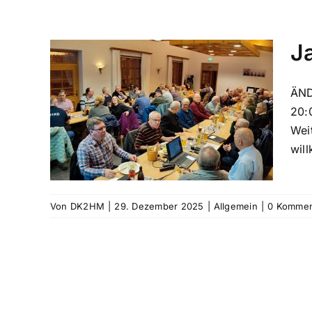
J
ÄND
m
20:
ng
Wei
wil
Von
DK2HM
|
29. Dezember 2025
|
Allgemein
|
0 Kommen