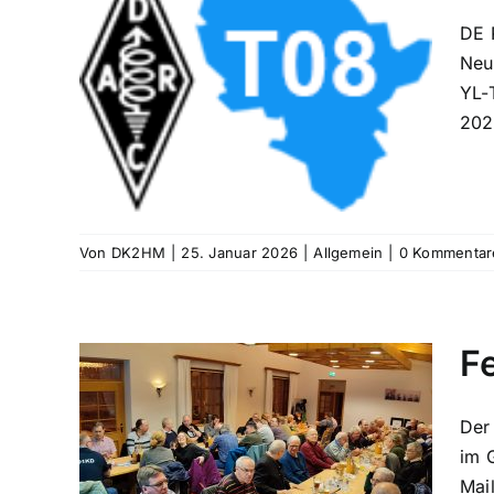
DE 
Neu
26
YL-
202
Von
DK2HM
|
25. Januar 2026
|
Allgemein
|
0 Kommentar
F
Der
.2026
im 
Mai