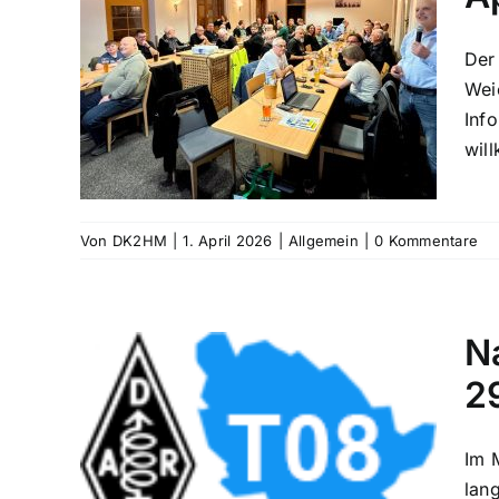
Der
4.2026
Wei
Inf
wil
Von
DK2HM
|
1. April 2026
|
Allgemein
|
0 Kommentare
N
2
Im 
ft des
26
lan