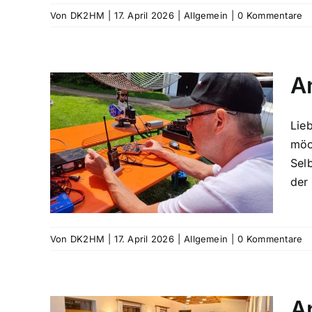
Von
DK2HM
|
17. April 2026
|
Allgemein
|
0 Kommentare
A
Lie
möc
Sel
der 
Von
DK2HM
|
17. April 2026
|
Allgemein
|
0 Kommentare
A