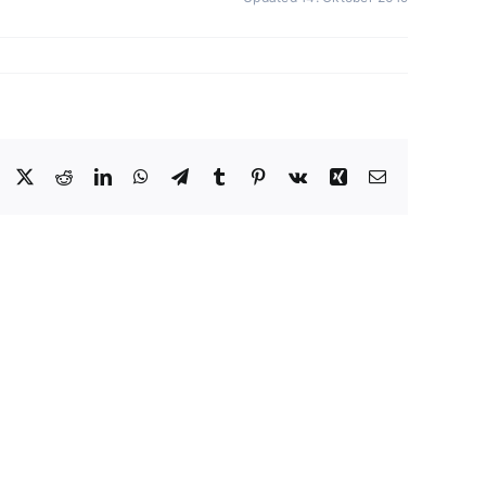
Facebook
X
Reddit
LinkedIn
WhatsApp
Telegram
Tumblr
Pinterest
Vk
Xing
E-
Mail