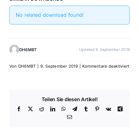
No related download found!
DH6MBT
Updated 9. September 2019
für
Von
DH6MBT
|
9. September 2019
|
Kommentare deaktiviert
Funk
mit
der
ISS
Teilen Sie diesen Artikel!
Facebook
X
Reddit
LinkedIn
WhatsApp
Telegram
Tumblr
Pinterest
Vk
Xing
E-
Mail