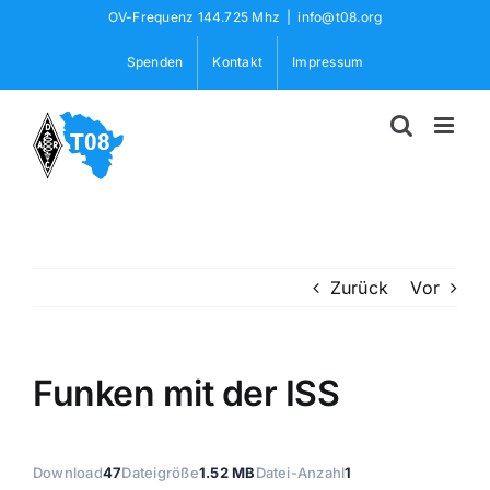
Skip
OV-Frequenz 144.725 Mhz
|
info@t08.org
to
Spenden
Kontakt
Impressum
content
Zurück
Vor
Funken mit der ISS
Download
47
Dateigröße
1.52 MB
Datei-Anzahl
1