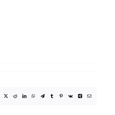
Facebook
X
Reddit
LinkedIn
WhatsApp
Telegram
Tumblr
Pinterest
Vk
Xing
E-
Mail