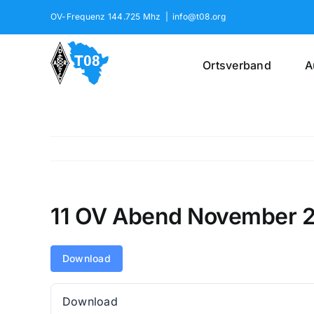
Skip
OV-Frequenz 144.725 Mhz
|
info@t08.org
to
content
Ortsverband
A
11 OV Abend November 
Download
Download