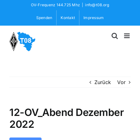
Skip
OV-Frequenz 144.725 Mhz
|
info@t08.org
to
Spenden
Kontakt
Impressum
content
Zurück
Vor
12-OV_Abend Dezember
2022