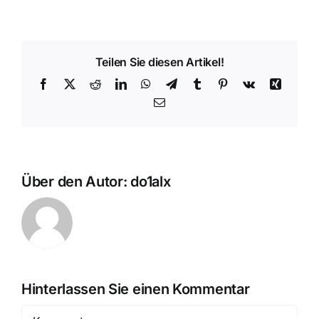
Teilen Sie diesen Artikel!
Facebook
X
Reddit
LinkedIn
WhatsApp
Telegram
Tumblr
Pinterest
Vk
Xing
E-
Mail
Über den Autor:
do1alx
Hinterlassen Sie einen Kommentar
Kommentar