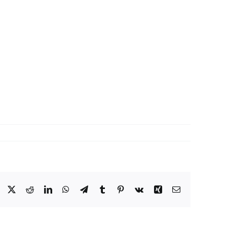
Facebook
X
Reddit
LinkedIn
WhatsApp
Telegram
Tumblr
Pinterest
Vk
Xing
E-
Mail