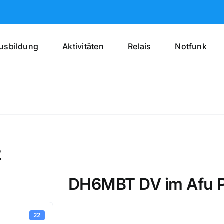
usbildung
Aktivitäten
Relais
Notfunk
2
DH6MBT DV im Afu P
22