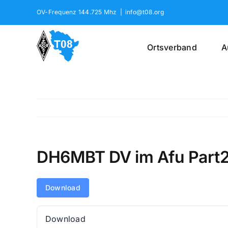
Skip
OV-Frequenz 144.725 Mhz
|
info@t08.org
to
content
Ortsverband
A
DH6MBT DV im Afu Part
Download
Download