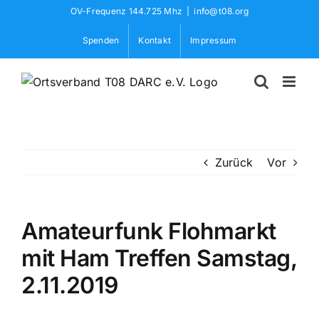
Skip
OV-Frequenz 144.725 Mhz
|
info@t08.org
to
Spenden
Kontakt
Impressum
content
Zurück
Vor
Amateurfunk Flohmarkt
mit Ham Treffen Samstag,
2.11.2019