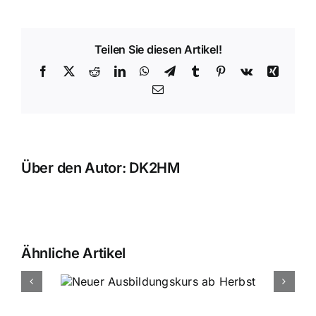
Teilen Sie diesen Artikel!
Facebook
X
Reddit
LinkedIn
WhatsApp
Telegram
Tumblr
Pinterest
Vk
Xing
E-
Mail
Über den Autor:
DK2HM
Ähnliche Artikel
urs ab
August OV Abend am 07.08.2026 in
Weichering