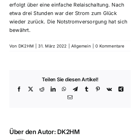
erfolgt über eine einfache Relaischaltung. Nach
etwa drei Stunden war der Strom zum Glück
wieder zurück. Die Notstromversorgung hat sich
bewährt.
Von
DK2HM
|
31. März 2022
|
Allgemein
|
0 Kommentare
Teilen Sie diesen Artikel!
Facebook
X
Reddit
LinkedIn
WhatsApp
Telegram
Tumblr
Pinterest
Vk
Xing
E-
Mail
Über den Autor:
DK2HM