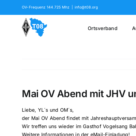
Skip
OV-Frequenz 144.725 Mhz
|
info@t08.org
to
content
Ortsverband
A
Mai OV Abend mit JHV u
Liebe, YL´s und OM´s,
der Mai OV Abend findet mit Jahreshauptversam
Wir treffen uns wieder im Gasthof Vogelsang B
Weitere Informationen in der eMail-Einladung!