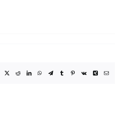
Facebook
X
Reddit
LinkedIn
WhatsApp
Telegram
Tumblr
Pinterest
Vk
Xing
E-
Mail