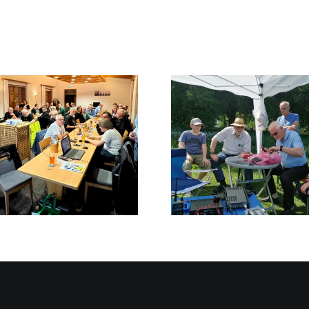
Sommerfest der Funker auf
Fieldday
dem Kalvarienberg