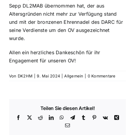
Sepp DL2MAB übernommen hat, der aus
Altersgründen nicht mehr zur Verfügung stand
und mit der bronzenen Ehrennadel des DARC für
seine Verdienste um den OV ausgezeichnet
wurde.
Allen ein herzliches Dankeschön für ihr
Engagement für unseren OV!
Von
DK2HM
|
9. Mai 2024
|
Allgemein
|
0 Kommentare
Teilen Sie diesen Artikel!
Facebook
X
Reddit
LinkedIn
WhatsApp
Telegram
Tumblr
Pinterest
Vk
Xing
E-
Mail