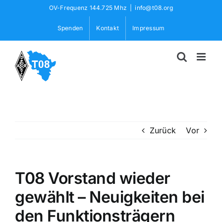
Skip
OV-Frequenz 144.725 Mhz
|
info@t08.org
to
Spenden
Kontakt
Impressum
content
Zurück
Vor
T08 Vorstand wieder
gewählt – Neuigkeiten bei
den Funktionsträgern