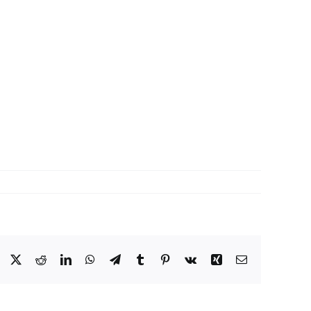
Facebook
X
Reddit
LinkedIn
WhatsApp
Telegram
Tumblr
Pinterest
Vk
Xing
E-
Mail