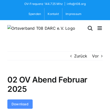
Skip
OV-Frequenz 144.725 Mhz
|
info@t08.org
to
Spenden
Kontakt
Impressum
content
Zurück
Vor
02 OV Abend Februar
2025
Download